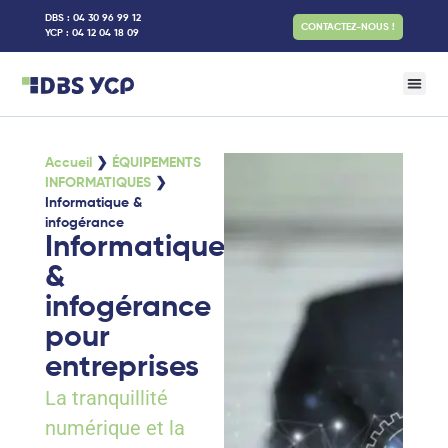
contenu
DBS : 04 30 96 99 12
principal
CONTACTEZ-NOUS !
YCP : 04 12 04 18 09
SOLUTIO
ÉCRANS &
SOLUTIONS 
INTÉGRATEUR
MOBILIE
Accueil
❯
ÉQUIPEMENTS
INFORMATIQUES
❯
Informatique &
infogérance
Informatique
&
infogérance
pour
entreprises
La tranquillité
numérique et la