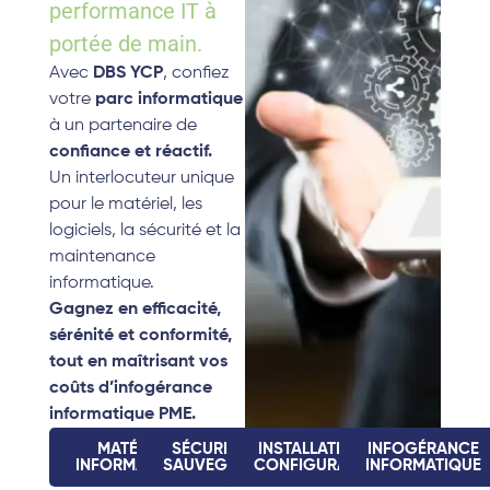
performance IT à
portée de main.
Avec
DBS YCP
, confiez
votre
parc informatique
à un partenaire de
confiance et réactif.
Un interlocuteur unique
pour le matériel, les
logiciels, la sécurité et la
maintenance
informatique.
Gagnez en efficacité,
sérénité et conformité,
tout en maîtrisant vos
coûts d’infogérance
informatique PME.
MATÉRIEL
SÉCURITÉ &
INSTALLATION &
INFOGÉRANCE
INFORMATIQUE
SAUVEGARDE
CONFIGURATION
INFORMATIQUE