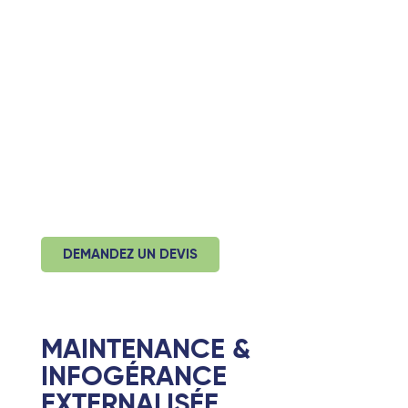
Nous installons et configurons vos équipements
sur site ou à distance :
Ordinateurs, serveurs, imprimantes
réseau, onduleurs
Paramétrage personnalisé (comptes, droits
d’accès, logiciels)
Intégration avec vos outils collaboratifs
existants
(ex. Microsoft 365)
Un accompagnement complet, de la
commande à la mise en service : Livré, installé,
100%
opérationnel
.
DEMANDEZ UN DEVIS
MAINTENANCE &
INFOGÉRANCE
EXTERNALISÉE